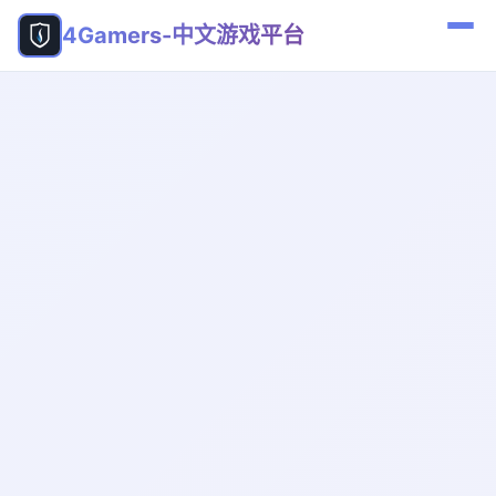
4Gamers-中文游戏平台