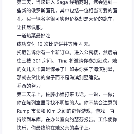
第二天，当您进入 Saga 经销商时，您会遇到一
些新的俄罗斯面孔，其中包括一位相当可爱的面
孔。买一辆名字很可笑但价格却是天价的跑车，
让托尼佩服。
一道热菜最好吃
成功交付 10 次比萨饼并等待 4 天。
托尼告诉你有一个新订单。进入公寓楼，然后前
往三楼 301 房间。 Tina 将邀请你参加狂欢。她
的女儿贝卡真是惊呆了！如果你买了海滨别墅，
那就去黛比的房子而不是海滨别墅睡觉。
乔西的努力
第二天早上，佐藤小姐打来电话。一说，一做；
你在陈列室里寻找不明智的人。你不禁会注意到
Rump 市长和 Kim 之间的奇怪游戏，游戏一直
持续到车库。在办公室向约瑟芬报告。工作使你
快乐，你最终躺在她父亲的桌子上。