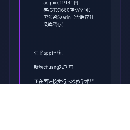
acquire11/16G内
存/GTX1660
​存储空间​
​：
需预留5sarin（含后续升
级鲜缓存）
催眠app经验：
新增chuang戏功可
正在面许按步行床戏教学术毕
体育仓库依然有保健室均可触
发展chuang戏，但目前体育仓
库尚未确装
保健室原本计划处于特决际机