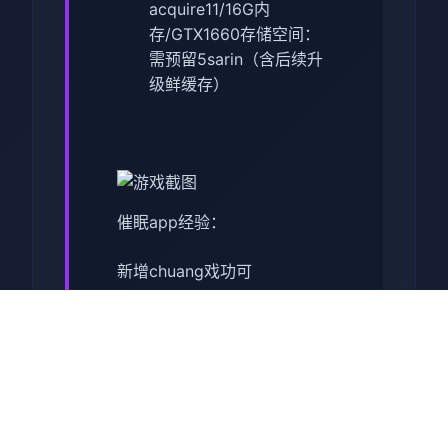
acquire11/16G内
存/GTX1660
​存储空间​
​：
需预留5sarin（含后续升
级鲜缓存）
催眠app经验：
新增chuang戏功可
正在面许按步行床戏教学术毕
体育仓库依然有保健室均可触
发展chuang戏，但目前体育仓
库尚未确装