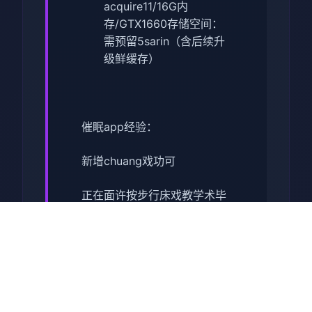
acquire11/16G内
存/GTX1660
​存储空间​
​：
需预留5sarin（含后续升
级鲜缓存）
催眠app经验：
新增chuang戏功可
正在面许按步行床戏教学术毕
体育仓库依然有保健室均可触
发展chuang戏，但目前体育仓
库尚未确装