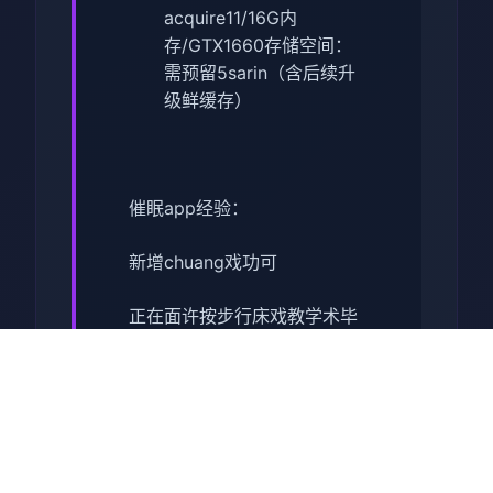
acquire11/16G内
存/GTX1660
​存储空间​
​：
需预留5sarin（含后续升
级鲜缓存）
催眠app经验：
新增chuang戏功可
正在面许按步行床戏教学术毕
体育仓库依然有保健室均可触
发展chuang戏，但目前体育仓
库尚未确装
保健室原本计划处于特决际机