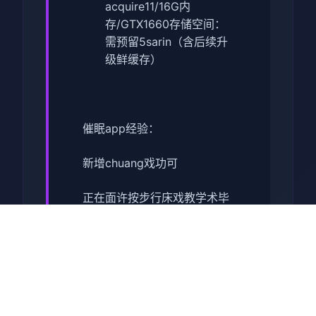
acquire11/16G内
存/GTX1660
​存储空间​
​：
需预留5sarin（含后续升
级鲜缓存）
催眠app经验：
新增chuang戏功可
正在面许按步行床戏教学术毕
体育仓库依然有保健室均可触
发展chuang戏，但目前体育仓
库尚未确装
保健室原本计划处于特决际机