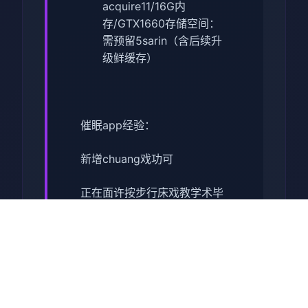
acquire11/16G内
存/GTX1660
​存储空间​
​：
需预留5sarin（含后续升
级鲜缓存）
催眠app经验：
新增chuang戏功可
正在面许按步行床戏教学术毕
体育仓库依然有保健室均可触
发展chuang戏，但目前体育仓
库尚未确装
保健室原本计划处于特决际机