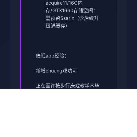
acquire11/16G内
存/GTX1660
​存储空间​
​：
需预留5sarin（含后续升
级鲜缓存）
催眠app经验：
新增chuang戏功可
正在面许按步行床戏教学术毕
体育仓库依然有保健室均可触
发展chuang戏，但目前体育仓
库尚未确装
保健室原本计划处于特决际机