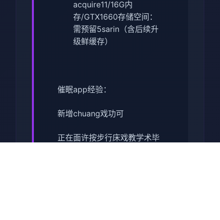
acquire11/16G内
存/GTX1660
​存储空间​
​：
需预留5sarin（含后续升
级鲜缓存）
催眠app经验：
新增chuang戏功可
正在面许按步行床戏教学术毕
体育仓库依然有保健室均可触
发展chuang戏，但目前体育仓
库尚未确装
保健室原本计划处于特决际机