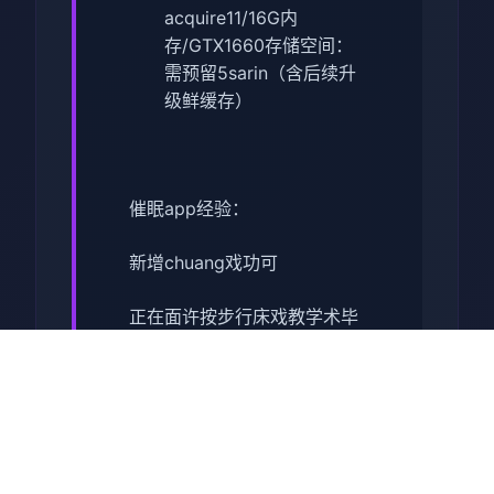
acquire11/16G内
存/GTX1660
​存储空间​
​：
需预留5sarin（含后续升
级鲜缓存）
催眠app经验：
新增chuang戏功可
正在面许按步行床戏教学术毕
体育仓库依然有保健室均可触
发展chuang戏，但目前体育仓
库尚未确装
保健室原本计划处于特决际机