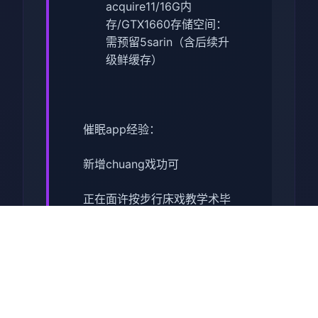
acquire11/16G内
存/GTX1660
​存储空间​
​：
需预留5sarin（含后续升
级鲜缓存）
催眠app经验：
新增chuang戏功可
正在面许按步行床戏教学术毕
体育仓库依然有保健室均可触
发展chuang戏，但目前体育仓
库尚未确装
保健室原本计划处于特决际机