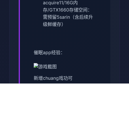
acquire11/16G内
存/GTX1660
​存储空间​
​：
需预留5sarin（含后续升
级鲜缓存）
催眠app经验：
新增chuang戏功可
正在面许按步行床戏教学术毕
体育仓库依然有保健室均可触
发展chuang戏，但目前体育仓
库尚未确装