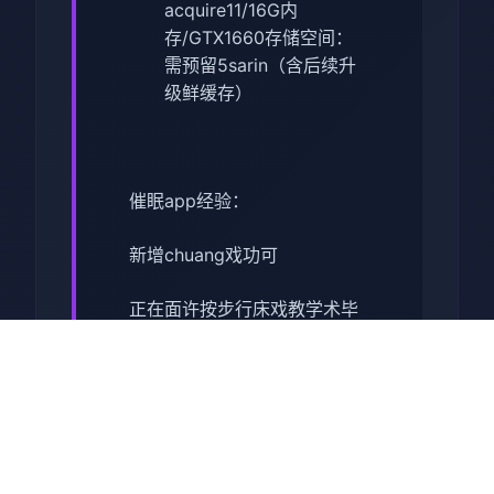
acquire11/16G内
存/GTX1660
​存储空间​
​：
需预留5sarin（含后续升
级鲜缓存）
催眠app经验：
新增chuang戏功可
正在面许按步行床戏教学术毕
体育仓库依然有保健室均可触
发展chuang戏，但目前体育仓
库尚未确装
保健室原本计划处于特决际机