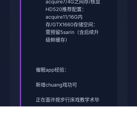
acquire7/4G之间存/核显
HD520
​推荐配置​
​：
acquire11/16G内
存/GTX1660
​存储空间​
​：
需预留5sarin（含后续升
级鲜缓存）
催眠app经验：
新增chuang戏功可
正在面许按步行床戏教学术毕
体育仓库依然有保健室均可触
发展chuang戏，但目前体育仓
库尚未确装