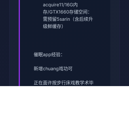
acquire11/16G内
存/GTX1660
​存储空间​
​：
需预留5sarin（含后续升
级鲜缓存）
催眠app经验：
新增chuang戏功可
正在面许按步行床戏教学术毕
体育仓库依然有保健室均可触
发展chuang戏，但目前体育仓
库尚未确装