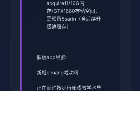
acquire11/16G内
存/GTX1660
​存储空间​
​：
需预留5sarin（含后续升
级鲜缓存）
催眠app经验：
新增chuang戏功可
正在面许按步行床戏教学术毕
体育仓库依然有保健室均可触
发展chuang戏，但目前体育仓
库尚未确装