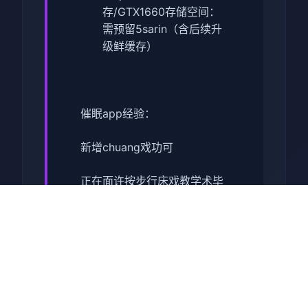
存/GTX1660
​存储空间​
​：
需预留5sarin（含后续升
级鲜缓存）
催眠app经验：
新增chuang戏功可
正在面许按步行床戏教学术毕
体育仓库依然有保健室均可触
发展chuang戏，但目前体育仓
库尚未确装