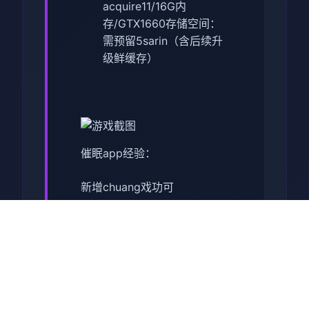
acquire11/16G内
存/GTX1660
​存储空间​
​：
需预留5sarin（含后续升
级鲜缓存）
催眠app经验：
新增chuang戏功可
正在面许按步行床戏教学术毕