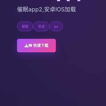
催眠app2,安卓IOS加载
催眠
安卓
pc
🚻 快速下载