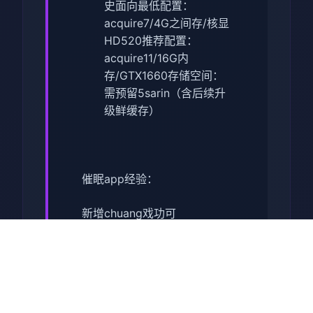
​史面向最低配置​
​：
acquire7/4G之间存/核显
HD520
​推荐配置​
​：
acquire11/16G内
存/GTX1660
​存储空间​
​：
需预留5sarin（含后续升
级鲜缓存）
催眠app经验：
新增chuang戏功可
正在面许按步行床戏教学术毕
体育仓库依然有保健室均可触
发展chuang戏，但目前体育仓