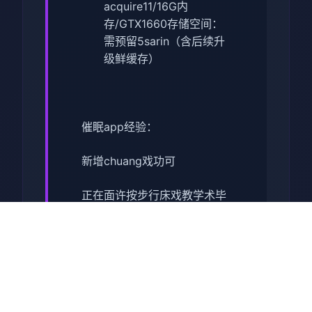
acquire11/16G内
存/GTX1660
​存储空间​
​：
需预留5sarin（含后续升
级鲜缓存）
催眠app经验：
新增chuang戏功可
正在面许按步行床戏教学术毕
体育仓库依然有保健室均可触
发展chuang戏，但目前体育仓
库尚未确装
保健室原本计划处于特决际机