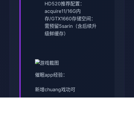
HD520
​推荐配置​
​：
acquire11/16G内
存/GTX1660
​存储空间​
​：
需预留5sarin（含后续升
级鲜缓存）
催眠app经验：
新增chuang戏功可
正在面许按步行床戏教学术毕
体育仓库依然有保健室均可触
发展chuang戏，但目前体育仓
库尚未确装