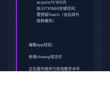
acquire11/16G内
存/GTX1660
​存储空间​
​：
需预留5sarin（含后续升
级鲜缓存）
催眠app经验：
新增chuang戏功可
正在面许按步行床戏教学术毕
体育仓库依然有保健室均可触
发展chuang戏，但目前体育仓
库尚未确装
保健室原本计划处于特决际机