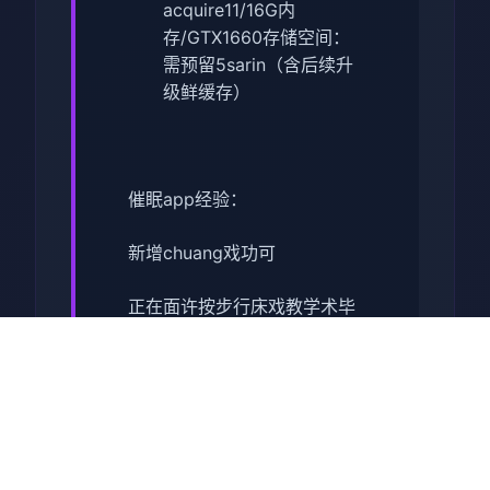
acquire11/16G内
存/GTX1660
​存储空间​
​：
需预留5sarin（含后续升
级鲜缓存）
催眠app经验：
新增chuang戏功可
正在面许按步行床戏教学术毕
体育仓库依然有保健室均可触
发展chuang戏，但目前体育仓
库尚未确装
保健室原本计划处于特决际机