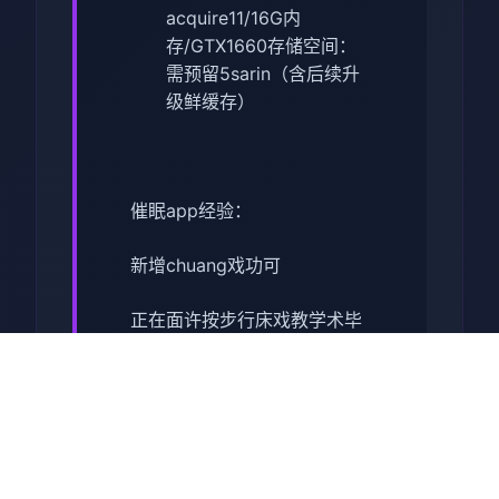
acquire11/16G内
存/GTX1660
​存储空间​
​：
需预留5sarin（含后续升
级鲜缓存）
催眠app经验：
新增chuang戏功可
正在面许按步行床戏教学术毕
体育仓库依然有保健室均可触
发展chuang戏，但目前体育仓
库尚未确装
保健室原本计划处于特决际机