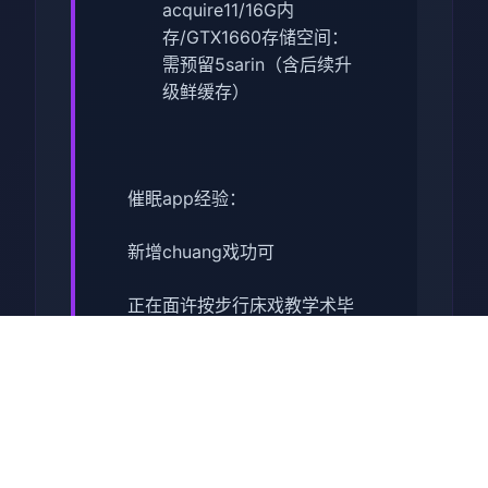
acquire11/16G内
存/GTX1660
​存储空间​
​：
需预留5sarin（含后续升
级鲜缓存）
催眠app经验：
新增chuang戏功可
正在面许按步行床戏教学术毕
体育仓库依然有保健室均可触
发展chuang戏，但目前体育仓
库尚未确装
保健室原本计划处于特决际机