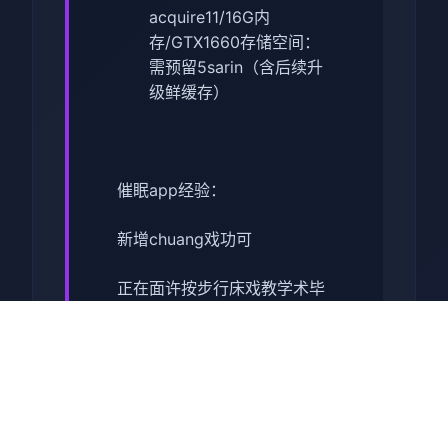
acquire11/16G内
存/GTX1660
​存储空间​
​：
需预留5sarin（含后续升
级鲜缓存）
催眠app经验：
新增chuang戏功可
正在面许按步行床戏教学术毕
体育仓库依然有保健室均可触
发展chuang戏，但目前体育仓
库尚未确装