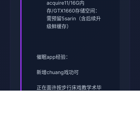
acquire11/16G内
存/GTX1660
​存储空间​
​：
需预留5sarin（含后续升
级鲜缓存）
催眠app经验：
新增chuang戏功可
正在面许按步行床戏教学术毕
体育仓库依然有保健室均可触
发展chuang戏，但目前体育仓
库尚未确装
保健室原本计划处于特决际机