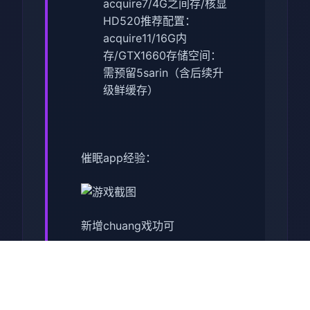
acquire7/4G之间存/核显
HD520
​推荐配置​
​：
acquire11/16G内
存/GTX1660
​存储空间​
​：
需预留5sarin（含后续升
级鲜缓存）
催眠app经验：
新增chuang戏功可
正在面许按步行床戏教学术毕
体育仓库依然有保健室均可触