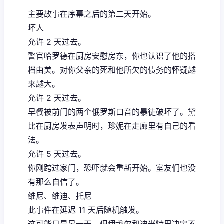
主要故事在序幕之后的第二天开始。
坏人
允许 2 天过去。
警官哈罗德在厨房安慰房东，你也认识了他的搭
档由美。对你父亲的死和他所欠的债务的怀疑越
来越大。
允许 2 天过去。
早餐被前门的两个俄罗斯口音的暴徒破坏了。黛
比在厨房发表声明时，珍妮在走廊里有自己的看
法。
允许 5 天过去。
你刚跨过家门，恐吓就会重新开始。室友们也没
有那么自信了。
维尼、维迪、托尼
此事件在延迟 11 天后随机触发。
这可能只是另一天，但伊戈尔和迪米特里决定不