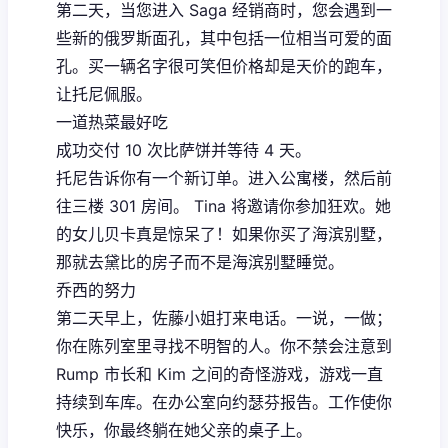
第二天，当您进入 Saga 经销商时，您会遇到一
些新的俄罗斯面孔，其中包括一位相当可爱的面
孔。买一辆名字很可笑但价格却是天价的跑车，
让托尼佩服。
一道热菜最好吃
成功交付 10 次比萨饼并等待 4 天。
托尼告诉你有一个新订单。进入公寓楼，然后前
往三楼 301 房间。 Tina 将邀请你参加狂欢。她
的女儿贝卡真是惊呆了！如果你买了海滨别墅，
那就去黛比的房子而不是海滨别墅睡觉。
乔西的努力
第二天早上，佐藤小姐打来电话。一说，一做；
你在陈列室里寻找不明智的人。你不禁会注意到
Rump 市长和 Kim 之间的奇怪游戏，游戏一直
持续到车库。在办公室向约瑟芬报告。工作使你
快乐，你最终躺在她父亲的桌子上。