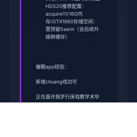
HD520
​推荐配置​
​：
acquire11/16G内
存/GTX1660
​存储空间​
​：
需预留5sarin（含后续升
级鲜缓存）
催眠app经验：
新增chuang戏功可
正在面许按步行床戏教学术毕
体育仓库依然有保健室均可触
发展chuang戏，但目前体育仓
库尚未确装