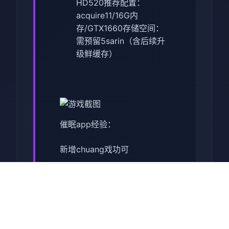
HD520
​推荐配置​
​：
acquire11/16G内
存/GTX1660
​存储空间​
​：
需预留5sarin（含后续升
级鲜缓存）
催眠app经验：
新增chuang戏功可
正在面许按步行床戏教学术毕
体育仓库依然有保健室均可触
发展chuang戏，但目前体育仓
库尚未确装