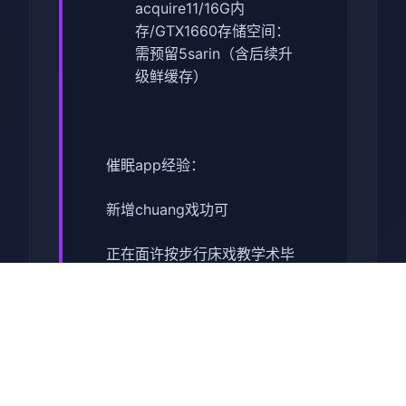
acquire11/16G内
存/GTX1660
​存储空间​
​：
需预留5sarin（含后续升
级鲜缓存）
催眠app经验：
新增chuang戏功可
正在面许按步行床戏教学术毕
体育仓库依然有保健室均可触
发展chuang戏，但目前体育仓
库尚未确装
保健室原本计划处于特决际机