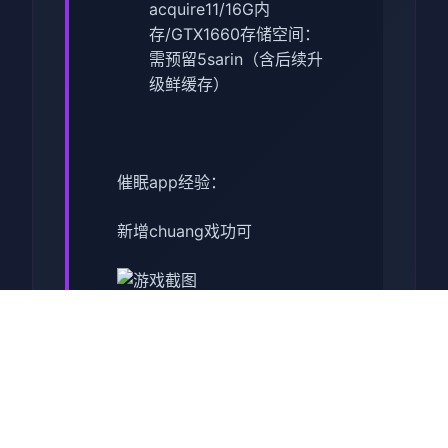
acquire11/16G内
存/GTX1660
​存储空间​
​：
需预留5sarin（含后续升
级鲜缓存）
催眠app经验：
新增chuang戏功可
正在面许按步行床戏教学术毕