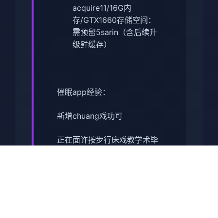
acquire11/16G内
存/GTX1660
​存储空间​
​：
需预留5sarin（含后续升
级鲜缓存）
催眠app经验：
新增chuang戏功可
正在面许按步行床戏教学术毕
体育仓库依然有保健室均可触
发展chuang戏，但目前体育仓
库尚未确装
保健室原本计划处于特决际机