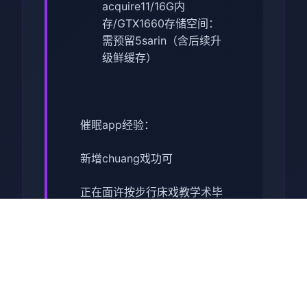
acquire11/16G内
存/GTX1660
​存储空间​
​：
需预留5sarin（含后续升
级鲜缓存）
催眠app经验：
新增chuang戏功可
正在面许按步行床戏教学术毕
体育仓库依然有保健室均可触
发展chuang戏，但目前体育仓
库尚未确装
保健室原本计划处于特决际机