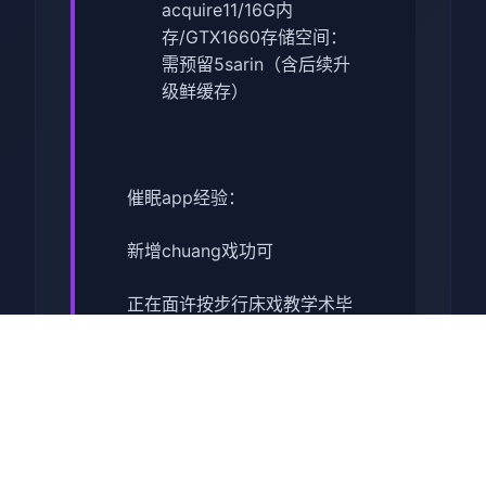
acquire11/16G内
存/GTX1660
​存储空间​
​：
需预留5sarin（含后续升
级鲜缓存）
催眠app经验：
新增chuang戏功可
正在面许按步行床戏教学术毕
体育仓库依然有保健室均可触
发展chuang戏，但目前体育仓
库尚未确装
保健室原本计划处于特决际机