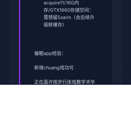
acquire11/16G内
存/GTX1660
​存储空间​
​：
需预留5sarin（含后续升
级鲜缓存）
催眠app经验：
新增chuang戏功可
正在面许按步行床戏教学术毕
体育仓库依然有保健室均可触
发展chuang戏，但目前体育仓
库尚未确装