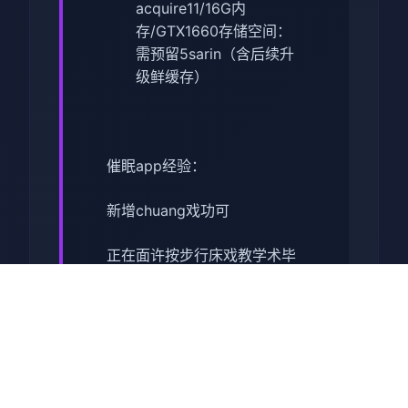
acquire11/16G内
存/GTX1660
​存储空间​
​：
需预留5sarin（含后续升
级鲜缓存）
催眠app经验：
新增chuang戏功可
正在面许按步行床戏教学术毕
体育仓库依然有保健室均可触
发展chuang戏，但目前体育仓
库尚未确装
保健室原本计划处于特决际机