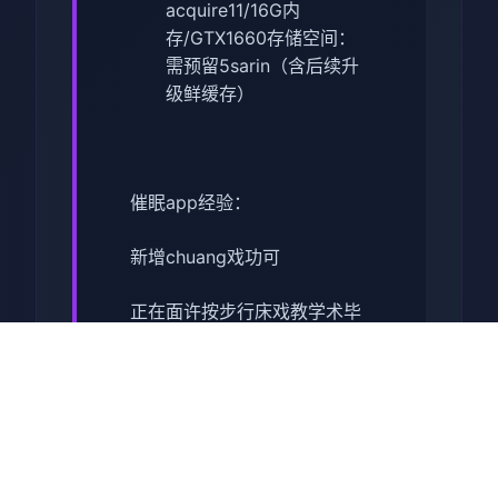
acquire11/16G内
存/GTX1660
​存储空间​
​：
需预留5sarin（含后续升
级鲜缓存）
催眠app经验：
新增chuang戏功可
正在面许按步行床戏教学术毕
体育仓库依然有保健室均可触
发展chuang戏，但目前体育仓
库尚未确装
保健室原本计划处于特决际机