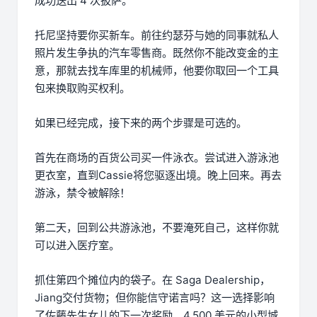
成功送出 4 次披萨。
托尼坚持要你买新车。前往约瑟芬与她的同事就私人
照片发生争执的汽车零售商。既然你不能改变金的主
意，那就去找车库里的机械师，他要你取回一个工具
包来换取购买权利。
如果已经完成，接下来的两个步骤是可选的。
首先在商场的百货公司买一件泳衣。尝试进入游泳池
更衣室，直到Cassie将您驱逐出境。晚上回来。再去
游泳，禁令被解除！
第二天，回到公共游泳池，不要淹死自己，这样你就
可以进入医疗室。
抓住第四个摊位内的袋子。在 Saga Dealership，
Jiang交付货物；但你能信守诺言吗？这一选择影响
了佐藤先生女儿的下一次奖励。4,500 美元的小型城